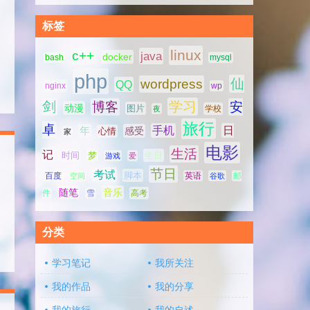
标签
linux
c++
java
docker
bash
mysql
php
仙
wordpress
QQ
nginx
wp
剑
学习
博客
安
动漫
图片
学校
夜
旅行
卓
手机
日
年
感受
心情
家
电影
生活
记
时间
梦
生日
游戏
爱
节日
考试
脚本
百度
空间
英语
谷歌
邮
随笔
音乐
高考
件
雪
分类
学习笔记
我所关注
我的作品
我的分享