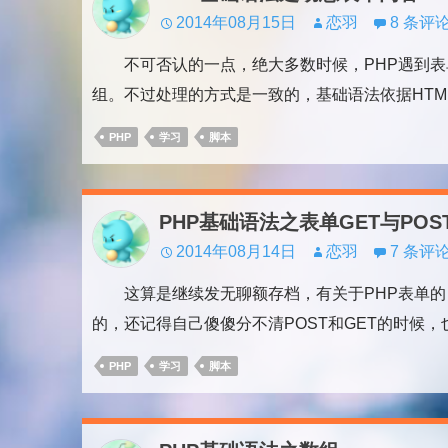
2014年08月15日
恋羽
8 条评
不可否认的一点，绝大多数时候，PHP遇到表
组。不过处理的方式是一致的，基础语法依据HT
PHP
学习
脚本
PHP基础语法之表单GET与POS
2014年08月14日
恋羽
7 条评
这算是继续发无聊额存档，有关于PHP表单的
的，还记得自己傻傻分不清POST和GET的时候
PHP
学习
脚本