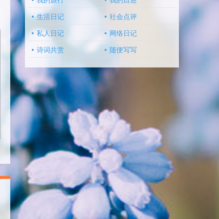
我的旅行
我的自述
生活日记
社会点评
私人日记
网络日记
诗词共赏
随便写写