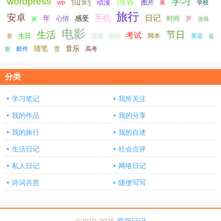
仙剑
学习
wordpress
博客
动漫
图片
学校
wp
夜
旅行
安卓
手机
日记
年
感受
心情
时间
梦
家
游戏
电影
生活
节日
考试
生日
脚本
爱
百度
空间
英语
谷
随笔
音乐
高考
歌
邮件
雪
分类
学习笔记
我所关注
我的作品
我的分享
我的旅行
我的自述
生活日记
社会点评
私人日记
网络日记
诗词共赏
随便写写