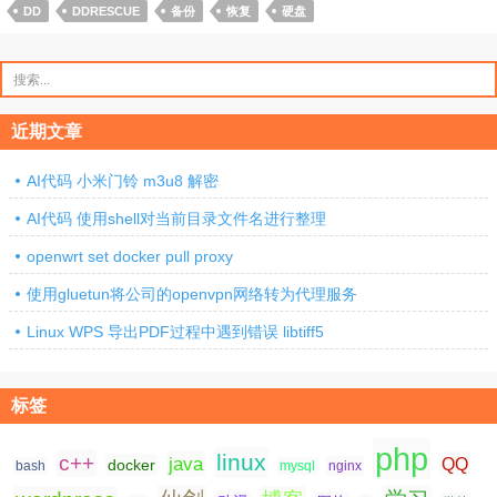
DD
DDRESCUE
备份
恢复
硬盘
搜
索：
近期文章
AI代码 小米门铃 m3u8 解密
AI代码 使用shell对当前目录文件名进行整理
openwrt set docker pull proxy
使用gluetun将公司的openvpn网络转为代理服务
Linux WPS 导出PDF过程中遇到错误 libtiff5
标签
php
linux
c++
java
QQ
docker
nginx
bash
mysql