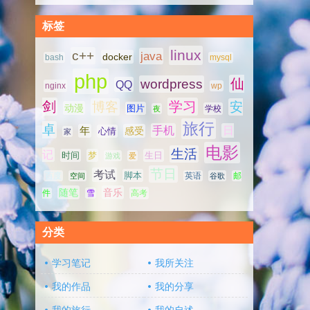
标签
linux
c++
java
docker
bash
mysql
php
仙
wordpress
QQ
nginx
wp
剑
学习
博客
安
动漫
图片
学校
夜
旅行
卓
手机
日
年
感受
心情
家
电影
生活
记
时间
梦
生日
游戏
爱
节日
考试
脚本
百度
空间
英语
谷歌
邮
随笔
音乐
高考
件
雪
分类
学习笔记
我所关注
我的作品
我的分享