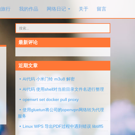
的旅行
我的作品
网络日记
关于
留言
搜
索：
最新评论
近期文章
AI代码 小米门铃 m3u8 解密
AI代码 使用shell对当前目录文件名进行整理
openwrt set docker pull proxy
使用gluetun将公司的openvpn网络转为代理
服务
Linux WPS 导出PDF过程中遇到错误 libtiff5