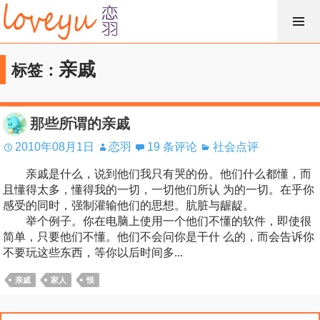
跳
过
内
亲戚
标签：
容
那些所谓的亲戚
2010年08月1日
恋羽
19 条评论
社会点评
亲戚是什么，说到他们我只有哭的份。他们什么都懂，而
且懂得太多，懂得我的一切，一切他们所认 为的一切。在乎你
感受的同时，强制灌输他们的思想。肮脏与龌龊。
举个例子。你在电脑上使用一个他们不懂的软件，即使很
简单，只要他们不懂。他们不会问你是干什 么的，而会告诉你
不要玩这些东西，等你以后时间多...
亲戚
家人
恨
搜