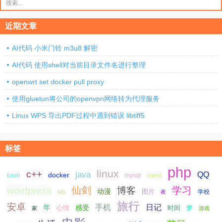
索：
近期文章
AI代码 小米门铃 m3u8 解密
AI代码 使用shell对当前目录文件名进行整理
openwrt set docker pull proxy
使用gluetun将公司的openvpn网络转为代理服务
Linux WPS 导出PDF过程中遇到错误 libtiff5
标签
php
linux
c++
java
QQ
docker
nginx
bash
mysql
仙剑
学习
wordpress
博客
动漫
图片
学校
wp
夜
旅行
安卓
手机
日记
年
感受
心情
时间
梦
家
游戏