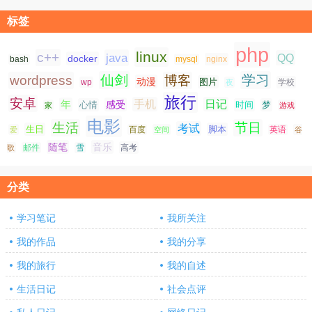
标签
php
linux
c++
java
QQ
docker
nginx
bash
mysql
仙剑
学习
wordpress
博客
动漫
图片
学校
wp
夜
旅行
安卓
手机
日记
年
感受
心情
时间
梦
家
游戏
电影
生活
节日
考试
生日
脚本
爱
百度
空间
英语
谷
随笔
音乐
高考
歌
邮件
雪
分类
学习笔记
我所关注
我的作品
我的分享
我的旅行
我的自述
生活日记
社会点评