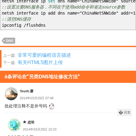
netsh interface ip
set
dns name="ChinaNetSNWide" source
::设置次要DNS服务器，不同在于使用add命令和省去source参数
netsh interface ip add dns name="ChinaNetSNWide" addr=1
::清空DNS缓存
ipconfig /flushdns
DNS
文
非常可爱的编程语言描述
上一篇:
有关HTML5图片上传
下一篇:
章
分
6条评论在“另类DNS地址修改方法”
页
Youth.霖
2014年03月29日 07:48
批处理注释不是井号吗
回复
恋羽
2014年03月29日 10:23