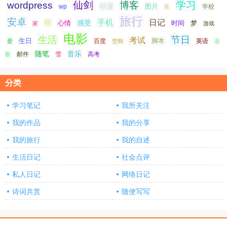
仙剑
学习
wordpress
博客
动漫
图片
学校
wp
夜
旅行
安卓
手机
日记
年
感受
心情
时间
梦
家
游戏
电影
生活
节日
考试
生日
脚本
爱
百度
空间
英语
谷
随笔
音乐
高考
歌
邮件
雪
分类
学习笔记
我所关注
我的作品
我的分享
我的旅行
我的自述
生活日记
社会点评
私人日记
网络日记
诗词共赏
随便写写