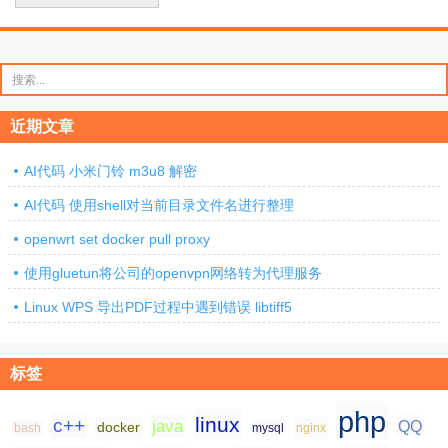
搜
索：
近期文章
AI代码 小米门铃 m3u8 解密
AI代码 使用shell对当前目录文件名进行整理
openwrt set docker pull proxy
使用gluetun将公司的openvpn网络转为代理服务
Linux WPS 导出PDF过程中遇到错误 libtiff5
标签
php
linux
c++
java
QQ
docker
nginx
bash
mysql