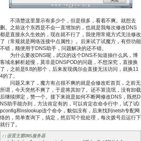
不清楚这里显示有多少个，但是很多，看着不爽。就想去
删。之前这个东西是不会一直增加的，也就是我每次修改DNS
都是直接永久生效的，现在就不行了，我使用常规方式无法修改
了（常规就是网络连接中点属性）。后来试了试魔方，有些功能
不错，顺便用于DNS助手，问题解决的还不错。
为什么要改DNS呢，武汉的这个DNS不知道抽什么风，博
客域名解析超慢，莫非是DNSPOD的问题，不想深究，直接换
了，之前是8.8的那个，后来发现偶尔会直接无法访问，就换11
4的了。
问题又来了，魔方有点很不爽的就是会修改IE首页，之前无
所谓，今天突然不爽了，于是将其卸了。还不算流氓，没有卸载
后继续绑定，赞一个。接下来就是如何不断网修改DNS，既然D
NS助手能办到，方法肯定有的，可以肯定在命令行中，试了试i
pconfig和nslookup连个命令，貌似没有，后来找到netsh专配网
络的，简单查询下，搞定，然后写个批处理，每次拨号后运行下
就行了。
::设置主要DNS服务器