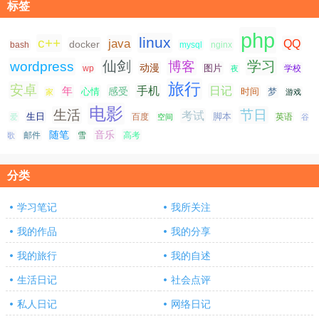
标签
php
linux
c++
java
QQ
docker
nginx
bash
mysql
仙剑
学习
wordpress
博客
动漫
图片
学校
wp
夜
旅行
安卓
手机
日记
年
感受
心情
时间
梦
家
游戏
电影
生活
节日
考试
生日
脚本
爱
百度
空间
英语
谷
随笔
音乐
高考
歌
邮件
雪
分类
学习笔记
我所关注
我的作品
我的分享
我的旅行
我的自述
生活日记
社会点评
私人日记
网络日记