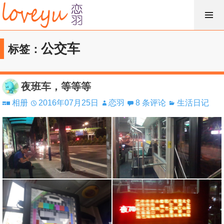
跳
过
内
公交车
标签：
容
夜班车，等等等
相册
2016年07月25日
恋羽
8 条评论
生活日记