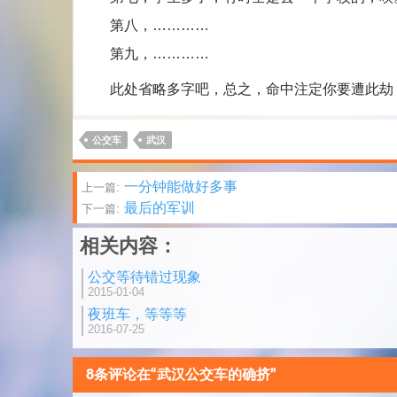
第八，…………
第九，…………
此处省略多字吧，总之，命中注定你要遭此劫
公交车
武汉
文
一分钟能做好多事
上一篇:
最后的军训
下一篇:
章
相关内容：
分
公交等待错过现象
页
2015-01-04
夜班车，等等等
2016-07-25
8条评论在“武汉公交车的确挤”