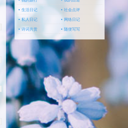
我的旅行
我的自述
生活日记
社会点评
私人日记
网络日记
诗词共赏
随便写写