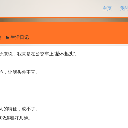
跳过内容
主页
我
论
生活日记
来说，我真是在公交车上“
抬不起头
”。
位，让我头伸不直。
人的特征，改不了。
02连着好几趟。
。