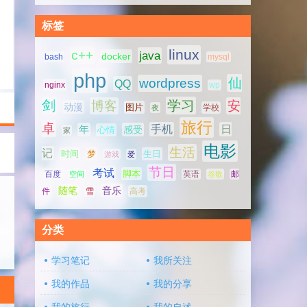
标签
linux
c++
java
docker
bash
mysql
php
仙
wordpress
QQ
nginx
wp
剑
学习
博客
安
动漫
图片
学校
夜
旅行
卓
手机
日
年
感受
心情
家
电影
生活
记
时间
梦
生日
游戏
爱
节日
考试
脚本
百度
空间
英语
谷歌
邮
随笔
音乐
高考
件
雪
分类
学习笔记
我所关注
我的作品
我的分享