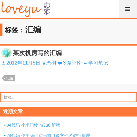
跳
过
内
汇编
标签：
容
某次机房写的汇编
2012年11月5日
恋羽
3 条评论
学习笔记
汇编
搜
索：
近期文章
AI代码 小米门铃 m3u8 解密
AI代码 使用shell对当前目录文件名进行整理