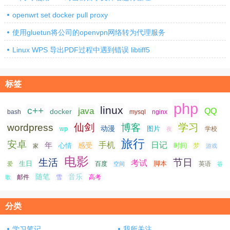
openwrt set docker pull proxy
使用gluetun将公司的openvpn网络转为代理服务
Linux WPS 导出PDF过程中遇到错误 libtiff5
标签
php
linux
c++
java
QQ
docker
nginx
bash
mysql
仙剑
学习
wordpress
博客
动漫
图片
学校
wp
夜
旅行
安卓
手机
日记
年
感受
心情
时间
梦
家
游戏
电影
生活
节日
考试
生日
脚本
爱
百度
空间
英语
谷
随笔
音乐
高考
歌
邮件
雪
分类
学习笔记
我所关注