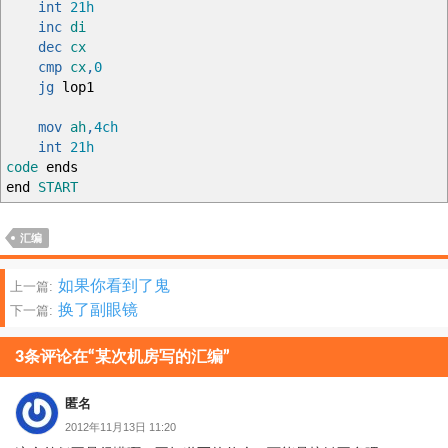
int
21h
inc
di
dec
cx
cmp
cx
,
0
jg
lop1
mov
ah
,
4ch
int
21h
code
ends
end
START
汇编
文
如果你看到了鬼
上一篇:
换了副眼镜
下一篇:
章
分
3条评论在“某次机房写的汇编”
页
匿名
2012年11月13日 11:20