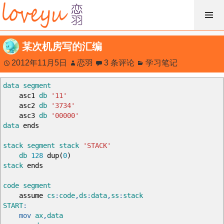
跳
过
内
某次机房写的汇编
容
2012年11月5日
恋羽
3 条评论
学习笔记
data
segment
asc1
db
'11'
asc2
db
'3734'
asc3
db
'00000'
data
ends
stack
segment
stack
'STACK'
db
128
dup
(
0
)
stack
ends
code
segment
assume
cs
:
code
,
ds
:
data
,
ss
:
stack
START
:
mov
ax
,
data