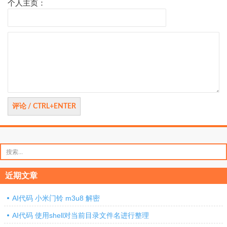
个人主页：
评
论
搜
索：
近期文章
AI代码 小米门铃 m3u8 解密
AI代码 使用shell对当前目录文件名进行整理