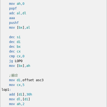
mov
ah
,
0
popf
adc
al
,
dl
aaa
pushf
mov
[
bx
]
,
al
dec
si
dec
di
dec
bx
dec
cx
cmp
cx
,
0
jg
LOP0
mov
[
bx
]
,
ah
;输出
mov
di
,
offset asc3
mov
cx
,
5
lop1
:
add
[
di
]
,
30h
mov
dl
,
[
di
]
mov
ah
,
2