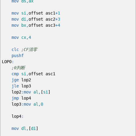
mov
ds
,
ax
mov
si
,
offset asc1
+
1
mov
di
,
offset asc2
+
3
mov
bx
,
offset asc3
+
4
mov
cx
,
4
clc
;CF清零
pushf
LOP0
:
;0判断
cmp
si
,
offset asc1
jge
lop2
jle
lop3
lop2
:
mov
al
,
[
si
]
jmp
lop4
lop3
:
mov
al
,
0
lop4
:
mov
dl
,
[
di
]