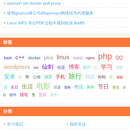
openwrt set docker pull proxy
使用gluetun将公司的openvpn网络转为代理服务
Linux WPS 导出PDF过程中遇到错误 libtiff5
标签
php
linux
c++
java
QQ
docker
nginx
bash
mysql
仙剑
学习
wordpress
博客
动漫
图片
学校
wp
夜
旅行
安卓
手机
日记
年
感受
心情
时间
梦
家
游戏
电影
生活
节日
考试
生日
脚本
爱
百度
空间
英语
谷
随笔
音乐
高考
歌
邮件
雪
分类
学习笔记
我所关注