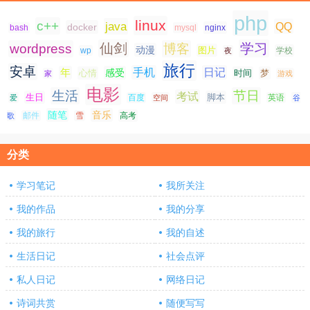
php
linux
c++
java
QQ
docker
nginx
bash
mysql
仙剑
学习
wordpress
博客
动漫
图片
学校
wp
夜
旅行
安卓
手机
日记
年
感受
心情
时间
梦
家
游戏
电影
生活
节日
考试
生日
脚本
爱
百度
空间
英语
谷
随笔
音乐
高考
歌
邮件
雪
分类
学习笔记
我所关注
我的作品
我的分享
我的旅行
我的自述
生活日记
社会点评
私人日记
网络日记
诗词共赏
随便写写