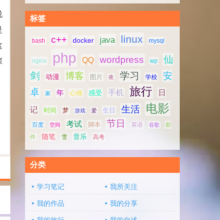
说
标签
是
linux
c++
java
docker
bash
mysql
这
php
仙
wordpress
QQ
深
nginx
wp
剑
学习
博客
安
动漫
图片
学校
夜
旅行
卓
手机
日
年
感受
心情
家
电影
生活
记
时间
梦
生日
游戏
爱
节日
考试
脚本
百度
空间
英语
谷歌
邮
随笔
音乐
高考
件
雪
分类
学习笔记
我所关注
我的作品
我的分享