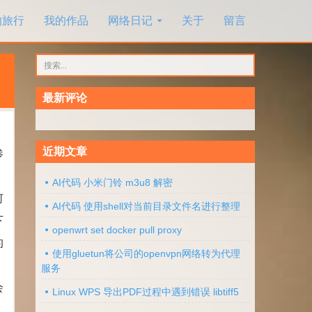
的旅行
我的作品
网络日记
关于
留言
搜
索：
最新评论
近期文章
惨
AI代码 小米门铃 m3u8 解密
何
AI代码 使用shell对当前目录文件名进行整理
下
openwrt set docker pull proxy
的
使用gluetun将公司的openvpn网络转为代理
服务
会
Linux WPS 导出PDF过程中遇到错误 libtiff5