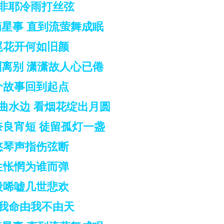
非耶冷雨打丝弦
星事 直到流萤舞成眠
尾花开何如旧颜
离别 潇潇故人心已倦
个故事回到起点
回曲水边 看烟花绽出月圆
奈良宵短 徒留孤灯一盏
悠琴声指伤弦断
生怅惘为谁而弹
段唏嘘几世悲欢
我命由我不由天