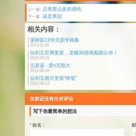
文
总有那么多的感伤
上一篇:
该是离别
下一篇:
章
相关内容：
分
梁静茹19张无损专辑集
页
2013-11-20
仙剑五官网更新，龙幽3d游戏截图公布！
2010-09-11
元若蓝 - 爱x无限大
2011-09-18
仙剑五图片更新“铁笔”
2010-08-12
当前还没有任何评论
写下你最简单的想法
*
姓名：