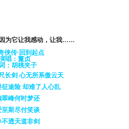
因为它让我感动，让我……
奇侠传·回到起点
演唱：董贞
词：胡桃夹子
三尺长剑 心无所系傲云天
畏征途险 却难了人心乱
幽翠峰何时梦还
爱至斯尽付笑谈
参不透天道非剑