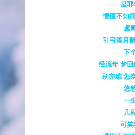
是耶
懵懂不知摘
鸢
引弓落月酬
下
经流年 梦
别亦难 怎
悠
一
几
可笑