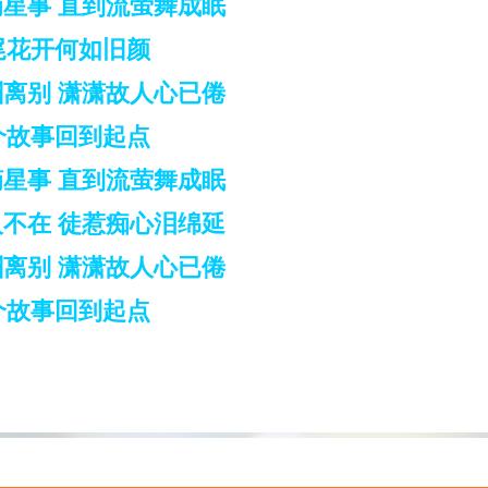
星事 直到流萤舞成眠
尾花开何如旧颜
离别 潇潇故人心已倦
个故事回到起点
星事 直到流萤舞成眠
不在 徒惹痴心泪绵延
离别 潇潇故人心已倦
个故事回到起点