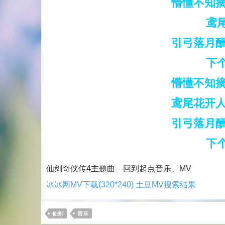
懵懂不知摘
鸢
引弓落月酬
下
懵懂不知摘
鸢尾花开人
引弓落月酬
下
仙剑奇侠传4主题曲―回到起点音乐、MV
冰冰网MV下载(320*240)
土豆MV搜索结果
仙剑
音乐