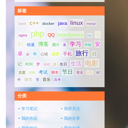
标签
linux
c++
java
docker
bash
mysql
php
仙
wordpress
QQ
nginx
wp
剑
学习
博客
安
动漫
图片
学校
夜
旅行
卓
手机
日
年
感受
心情
家
电影
生活
记
时间
梦
生日
游戏
爱
节日
考试
脚本
百度
空间
英语
谷歌
邮
随笔
音乐
高考
件
雪
分类
学习笔记
我所关注
我的作品
我的分享