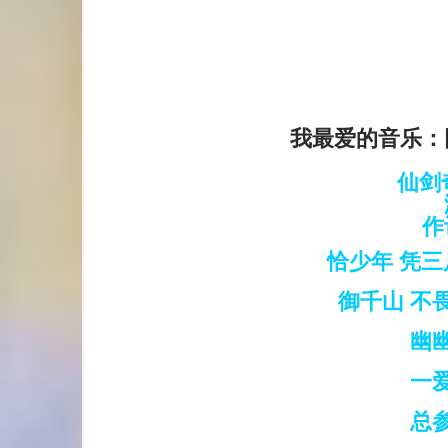
我最爱的音乐：
仙剑
作
恰少年 凭
御千山 不
幽
一
总