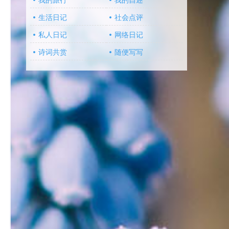
我的旅行
我的自述
生活日记
社会点评
私人日记
网络日记
诗词共赏
随便写写