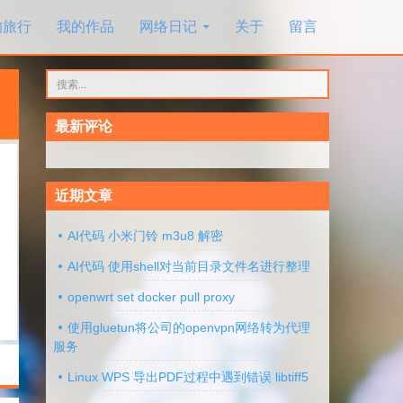
的旅行
我的作品
网络日记
关于
留言
搜
索：
最新评论
近期文章
AI代码 小米门铃 m3u8 解密
AI代码 使用shell对当前目录文件名进行整理
openwrt set docker pull proxy
使用gluetun将公司的openvpn网络转为代理
服务
Linux WPS 导出PDF过程中遇到错误 libtiff5