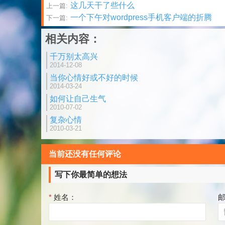
文
这几天干了些什么
上一篇:
一个下午对wordpress手机客户端的折腾
下一篇:
章
相关内容：
分
千万别太高兴
页
2014-12-08
当你心情好或不好的时候
2014-03-24
如何让自己生气
2010-07-02
复杂心情
2010-03-21
当前还没有任何评论
写下你最简单的想法
*
姓名：