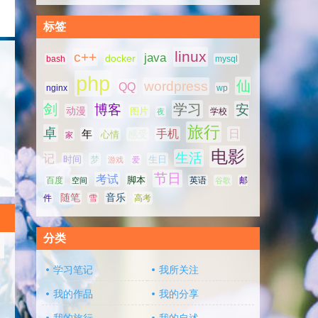
标签
linux
c++
java
docker
bash
mysql
php
仙
wordpress
QQ
nginx
wp
剑
学习
博客
安
动漫
图片
学校
夜
旅行
卓
手机
日
年
感受
心情
家
电影
生活
记
时间
梦
生日
游戏
爱
节日
考试
脚本
百度
空间
英语
谷歌
邮
随笔
音乐
高考
件
雪
分类
学习笔记
我所关注
我的作品
我的分享