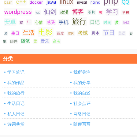
php
linux
c++
java
QQ
docker
nginx
bash
mysql
仙剑
学习
wordpress
博客
动漫
图片
学校
wp
夜
旅行
安卓
手机
日记
年
感受
心情
时间
梦
家
游戏
电影
生活
节日
考试
生日
脚本
爱
百度
空间
英语
谷
随笔
音乐
高考
歌
邮件
雪
分类
学习笔记
我所关注
我的作品
我的分享
我的旅行
我的自述
生活日记
社会点评
私人日记
网络日记
诗词共赏
随便写写