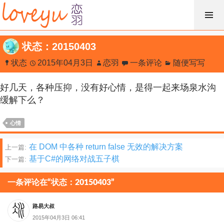
跳
过
内
状态：20150403
容
状态
2015年04月3日
恋羽
一条评论
随便写写
好几天，各种压抑，没有好心情，是得一起来场泉水沟
缓解下么？
心情
文
在 DOM 中各种 return false 无效的解决方案
上一篇:
基于C#的网络对战五子棋
下一篇:
章
分
一条评论在“状态：20150403”
页
路易大叔
2015年04月3日 06:41