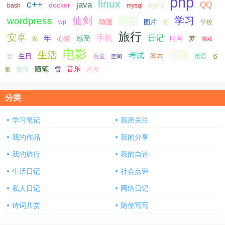
php
linux
c++
java
QQ
docker
nginx
bash
mysql
仙剑
学习
wordpress
博客
动漫
图片
学校
wp
夜
旅行
安卓
手机
日记
年
感受
心情
时间
梦
家
游戏
电影
生活
节日
考试
生日
脚本
爱
百度
空间
英语
谷
随笔
音乐
高考
歌
邮件
雪
分类
学习笔记
我所关注
我的作品
我的分享
我的旅行
我的自述
生活日记
社会点评
私人日记
网络日记
诗词共赏
随便写写