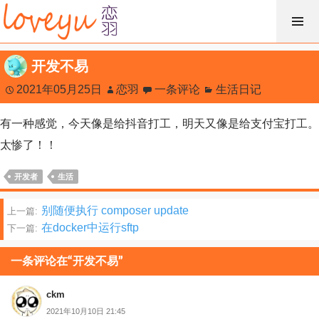
跳
过
内
开发不易
容
2021年05月25日
恋羽
一条评论
生活日记
有一种感觉，今天像是给抖音打工，明天又像是给支付宝打工。
太惨了！！
开发者
生活
文
别随便执行 composer update
上一篇:
在docker中运行sftp
下一篇:
章
分
一条评论在“开发不易”
页
ckm
2021年10月10日 21:45