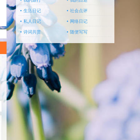
我的旅行
我的自述
生活日记
社会点评
私人日记
网络日记
诗词共赏
随便写写