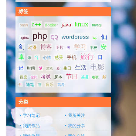
标签
linux
c++
java
docker
bash
mysql
php
仙
wordpress
QQ
nginx
wp
剑
学习
博客
安
动漫
图片
学校
夜
旅行
卓
手机
日
年
感受
心情
家
电影
生活
记
时间
梦
生日
游戏
爱
节日
考试
脚本
百度
空间
英语
谷歌
邮
随笔
音乐
高考
件
雪
分类
学习笔记
我所关注
我的作品
我的分享