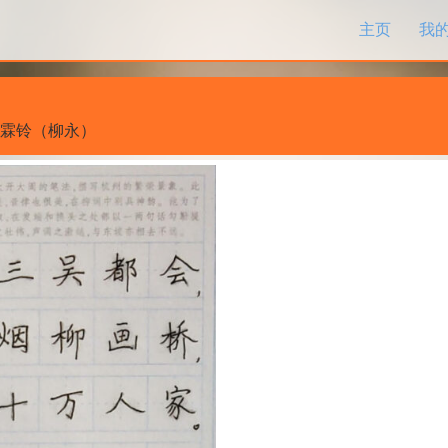
跳过内容
主页
我
霖铃（柳永）