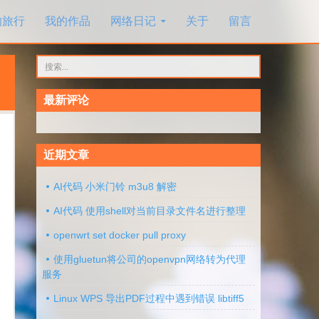
的旅行
我的作品
网络日记
关于
留言
搜
索：
最新评论
近期文章
AI代码 小米门铃 m3u8 解密
AI代码 使用shell对当前目录文件名进行整理
openwrt set docker pull proxy
使用gluetun将公司的openvpn网络转为代理
服务
Linux WPS 导出PDF过程中遇到错误 libtiff5