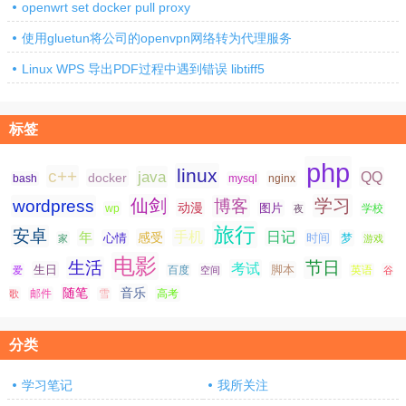
openwrt set docker pull proxy
使用gluetun将公司的openvpn网络转为代理服务
Linux WPS 导出PDF过程中遇到错误 libtiff5
标签
php
linux
c++
java
QQ
docker
nginx
bash
mysql
仙剑
学习
wordpress
博客
动漫
图片
学校
wp
夜
旅行
安卓
手机
日记
年
感受
心情
时间
梦
家
游戏
电影
生活
节日
考试
生日
脚本
爱
百度
空间
英语
谷
随笔
音乐
高考
歌
邮件
雪
分类
学习笔记
我所关注