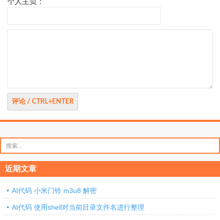
个人主页：
评
论
搜
索：
近期文章
AI代码 小米门铃 m3u8 解密
AI代码 使用shell对当前目录文件名进行整理