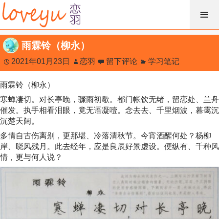
跳
过
内
雨霖铃（柳永）
容
2021年01月23日
恋羽
留下评论
学习笔记
雨霖铃（柳永）
寒蝉凄切。对长亭晚，骤雨初歇。都门帐饮无绪，留恋处、兰舟
催发。执手相看泪眼，竟无语凝噎。念去去、千里烟波，暮霭沉
沉楚天阔。
多情自古伤离别，更那堪、冷落清秋节。今宵酒醒何处？杨柳
岸、晓风残月。此去经年，应是良辰好景虚设。便纵有、千种风
情，更与何人说？