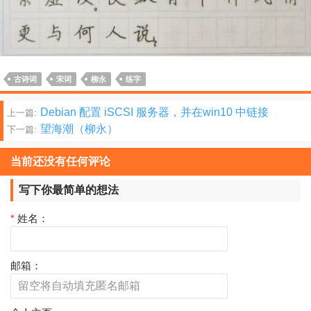
古诗词
宋词
柳永
练字
文
Debian 配置 iSCSI 服务器，并在win10 中链接
上一篇:
望海潮（柳永）
下一篇:
章
分
当前还没有任何评论
页
写下你最简单的想法
*
姓名：
邮箱：