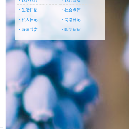
我的旅行
我的自述
生活日记
社会点评
私人日记
网络日记
诗词共赏
随便写写