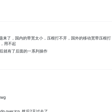
题来了，国内的带宽太小，压根打不开，国外的移动宽带压根打
啊，用不起
然后就有了后面的一系列操作
wg
over tcp, 然后2天过去了