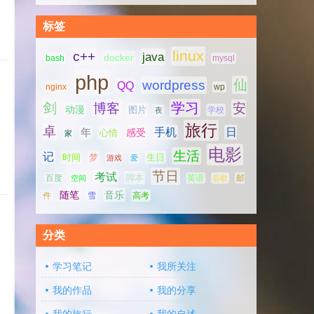
标签
linux
c++
java
docker
bash
mysql
php
仙
wordpress
QQ
nginx
wp
剑
学习
博客
安
动漫
图片
学校
夜
旅行
卓
手机
日
年
感受
心情
家
电影
生活
记
时间
梦
生日
游戏
爱
节日
考试
脚本
百度
空间
英语
谷歌
邮
随笔
音乐
高考
件
雪
分类
学习笔记
我所关注
我的作品
我的分享