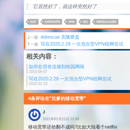
它居然好了，就这样突然好了
NAT
OPENVPN
VPN
WG
WIREGUARD
文
ddrescue 克隆硬盘
上一篇:
写在2020.2.29 一次混合型VPN组网尝试
下一篇:
章
相关内容：
分
如何在宿舍连接到校园网络
页
2015-06-07
写在2020.2.29 一次混合型VPN组网尝试
2020-02-29
4条评论在“坑爹的移动宽带”
J
2021年01月21日 12:00
移动宽带还拾翻不成吗?比如大陆看个netflix