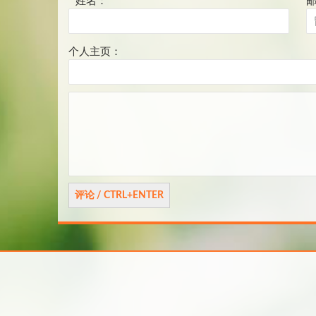
*
姓名：
个人主页：
评
论