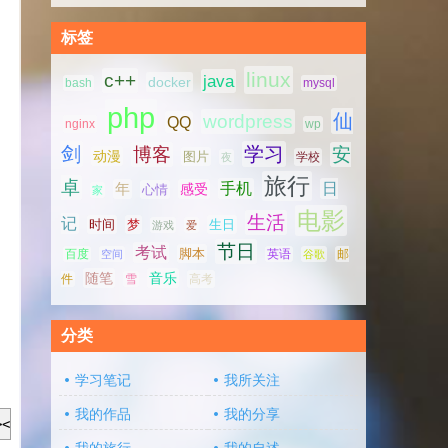
标签
linux
c++
java
docker
bash
mysql
php
仙
wordpress
QQ
nginx
wp
剑
学习
博客
安
动漫
图片
学校
夜
旅行
，
卓
手机
日
年
感受
心情
家
电影
生活
记
时间
梦
生日
游戏
爱
节日
考试
脚本
百度
空间
英语
谷歌
邮
随笔
音乐
高考
件
雪
分类
学习笔记
我所关注
我的作品
我的分享
></script>