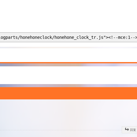
logparts/honehoneclock/honehone_clock_tr.js"><!--mce:1--
回复