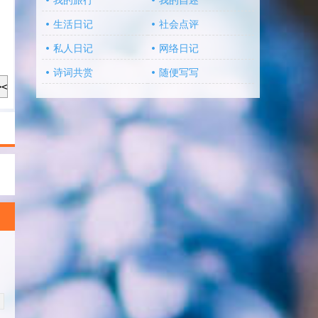
我的旅行
我的自述
生活日记
社会点评
私人日记
网络日记
诗词共赏
随便写写
></script>