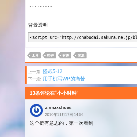
……………
背景透明
<script src="http://chabudai.sakura.ne.jp/b
工具
时钟
有趣
资源
文
怪哉5-12
上一篇:
用手机写WP的痛苦
下一篇:
章
分
13条评论在“小小时钟”
页
airmaxshoes
2010年11月17日 14:56
这个挺有意思的，第一次看到