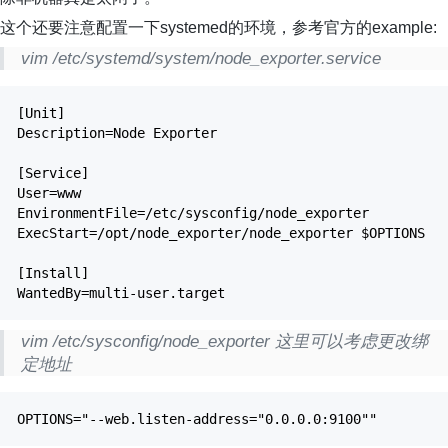
这个还要注意配置一下systemed的环境，参考官方的example:
vim /etc/systemd/system/node_exporter.service
[Unit]
Description=Node Exporter
[Service]
User=www
EnvironmentFile=/etc/sysconfig/node_exporter
ExecStart=/opt/node_exporter/node_exporter $OPTIONS
[Install]
WantedBy=multi-user.target
vim /etc/sysconfig/node_exporter 这里可以考虑更改绑
定地址
OPTIONS="--web.listen-address="0.0.0.0:9100""