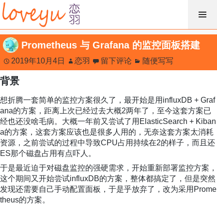
跳
过
内
Prometheus 与 Grafana 的监控面板搭建
容
2019年10月4日
恋羽
留下评论
随便写写
背景
想折腾一套简单的监控方案很久了，最开始是用influxDB + Graf
ana的方案，距离上次已经过去大概2两年了，至今这套方案已
经也还没啥毛病。大概一年前又尝试了用ElasticSearch + Kiban
a的方案，这套方案应该也是很多人用的，无奈这套方案太消耗
资源，之前尝试的过程中导致CPU占用持续在2的样子，而且还
ES那个磁盘占用有点吓人。
于是最近迫于对磁盘监控的强硬需求，开始重新部署监控方案，
这个期间又开始尝试influxDB的方案，整体都搞定了，但是突然
发现还需要自己手动配置面板，于是乎放弃了，改为采用Prome
theus的方案。