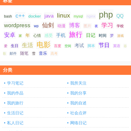
标签
php
linux
c++
java
QQ
docker
nginx
bash
mysql
仙剑
学习
wordpress
博客
动漫
图片
学校
wp
夜
旅行
安卓
手机
日记
年
感受
心情
时间
梦
家
游戏
电影
生活
节日
考试
生日
脚本
爱
百度
空间
英语
谷
随笔
音乐
高考
歌
邮件
雪
分类
学习笔记
我所关注
我的作品
我的分享
我的旅行
我的自述
生活日记
社会点评
私人日记
网络日记