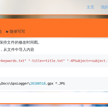
跳过内容
主页
我
论
随便写写
保持文件的修改时间戳。
，从文件中导入内容
=keywords.txt"
"-title<=title.txt"
"-XPSubject<=subject.
\Docs\GpsLogger\
20180518
.gpx
*
.JPG