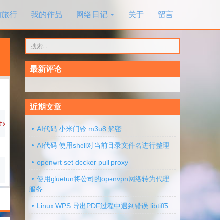
的旅行
我的作品
网络日记
关于
留言
搜
索：
最新评论
近期文章
txt"
*
.JPG
AI代码 小米门铃 m3u8 解密
AI代码 使用shell对当前目录文件名进行整理
openwrt set docker pull proxy
使用gluetun将公司的openvpn网络转为代理
服务
Linux WPS 导出PDF过程中遇到错误 libtiff5