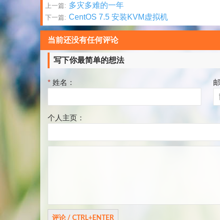
文
多灾多难的一年
上一篇:
CentOS 7.5 安装KVM虚拟机
下一篇:
章
分
当前还没有任何评论
页
写下你最简单的想法
*
姓名：
个人主页：
评
论