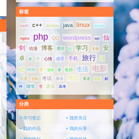
标签
linux
c++
java
docker
bash
mysql
php
仙
wordpress
QQ
nginx
wp
剑
学习
博客
安
动漫
图片
学校
夜
旅行
卓
手机
日
年
感受
心情
家
电影
生活
记
时间
梦
生日
游戏
爱
节日
考试
脚本
百度
空间
英语
谷歌
邮
随笔
音乐
高考
件
雪
分类
学习笔记
我所关注
我的作品
我的分享