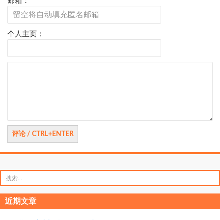
邮箱：
个人主页：
评
论
搜
索：
近期文章