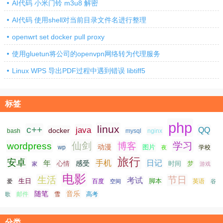
AI代码 小米门铃 m3u8 解密
AI代码 使用shell对当前目录文件名进行整理
openwrt set docker pull proxy
使用gluetun将公司的openvpn网络转为代理服务
Linux WPS 导出PDF过程中遇到错误 libtiff5
标签
php
linux
c++
java
QQ
docker
nginx
bash
mysql
仙剑
学习
wordpress
博客
动漫
图片
学校
wp
夜
旅行
安卓
手机
日记
年
感受
心情
时间
梦
家
游戏
电影
生活
节日
考试
生日
脚本
爱
百度
空间
英语
谷
随笔
音乐
高考
歌
邮件
雪
分类