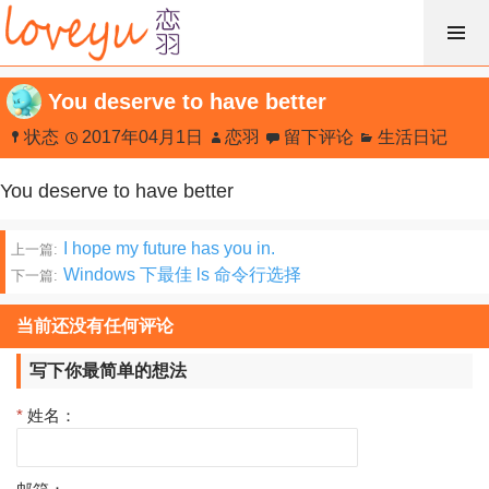
跳
过
内
You deserve to have better
容
状态
2017年04月1日
恋羽
留下评论
生活日记
You deserve to have better
文
I hope my future has you in.
上一篇:
Windows 下最佳 ls 命令行选择
下一篇:
章
分
当前还没有任何评论
页
写下你最简单的想法
*
姓名：