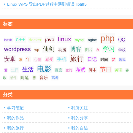
Linux WPS 导出PDF过程中遇到错误 libtiff5
标签
php
linux
c++
java
QQ
docker
nginx
bash
mysql
仙剑
学习
wordpress
博客
动漫
图片
学校
wp
夜
旅行
安卓
手机
日记
年
感受
心情
时间
梦
家
游戏
电影
生活
节日
考试
生日
脚本
爱
百度
空间
英语
谷
随笔
音乐
高考
歌
邮件
雪
分类
学习笔记
我所关注
我的作品
我的分享
我的旅行
我的自述