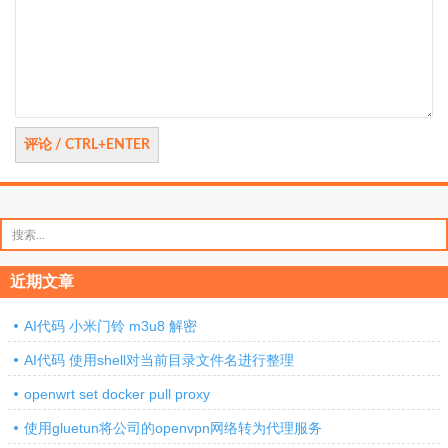
评
论
搜
索：
近期文章
AI代码 小米门铃 m3u8 解密
AI代码 使用shell对当前目录文件名进行整理
openwrt set docker pull proxy
使用gluetun将公司的openvpn网络转为代理服务