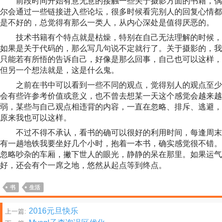
前段时间开始有意无意的接触一些关于摄影方面的书籍，偶
尔会通过一些链接进入些论坛，很多时候看完别人的回复心情都
是不好的，总觉得有那么一类人，从内心深处是值得厌恶的。
技术书籍有个特点就是枯燥，特别在自己无法理解的时候，
如果是关于代码的，那么写几句说不定就行了。关于摄影的，我
只能若有所悟的告诉自己，好像是那么回事，自己也可以这样，
但另一个想法就是，这是什么鬼。
之前在书中可以看到一些不同的观点，觉得别人的观点至少
会有些许参考价值或意义，也不曾去想某一天这个感觉会越来越
弱，某些与自己观点相违背的内容，一直在忽略、排斥、逃避，
原来我也可以这样。
不过不得不承认，看书的确可以很好的利用时间，每逢周末
有一趟地铁我要坐好几个小时，抱着一本书，确实感觉很不错。
忽略吵杂的车厢，撇下世人的眼光，静静的呆在那里。如果运气
好，还会有个一席之地，悠然从起点等到终点。
书
生活
文
2016元旦快乐
上一篇: