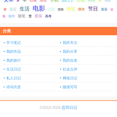
心情
时间
梦
家
游戏
电影
生活
节日
考试
生日
脚本
爱
百度
空间
英语
谷
随笔
音乐
高考
歌
邮件
雪
分类
学习笔记
我所关注
我的作品
我的分享
我的旅行
我的自述
生活日记
社会点评
私人日记
网络日记
诗词共赏
随便写写
©2010-2026
恋羽日记