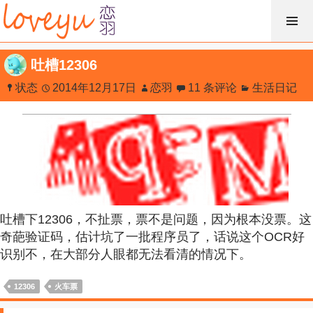
跳
过
内
吐槽12306
容
状态
2014年12月17日
恋羽
11 条评论
生活日记
吐槽下12306，不扯票，票不是问题，因为根本没票。这
奇葩验证码，估计坑了一批程序员了，话说这个OCR好
识别不，在大部分人眼都无法看清的情况下。
12306
火车票