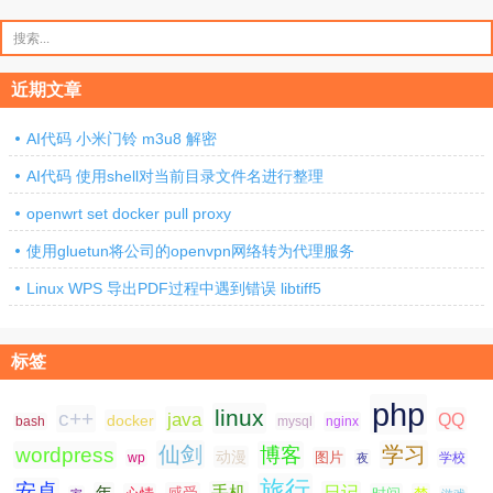
搜
索：
近期文章
AI代码 小米门铃 m3u8 解密
AI代码 使用shell对当前目录文件名进行整理
openwrt set docker pull proxy
使用gluetun将公司的openvpn网络转为代理服务
Linux WPS 导出PDF过程中遇到错误 libtiff5
标签
php
linux
c++
java
QQ
docker
nginx
bash
mysql
仙剑
学习
wordpress
博客
动漫
图片
学校
wp
夜
旅行
安卓
手机
日记
年
感受