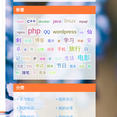
标签
linux
c++
java
docker
bash
mysql
php
仙
wordpress
QQ
nginx
wp
剑
学习
博客
安
动漫
图片
学校
夜
旅行
卓
手机
日
年
感受
心情
家
电影
生活
记
时间
梦
生日
游戏
爱
节日
考试
脚本
百度
空间
英语
谷歌
邮
随笔
音乐
高考
件
雪
分类
学习笔记
我所关注
我的作品
我的分享