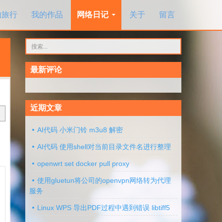
的旅行
我的作品
网络日记
关于
留言
搜
索：
最新评论
近期文章
AI代码 小米门铃 m3u8 解密
AI代码 使用shell对当前目录文件名进行整理
openwrt set docker pull proxy
使用gluetun将公司的openvpn网络转为代理
服务
Linux WPS 导出PDF过程中遇到错误 libtiff5