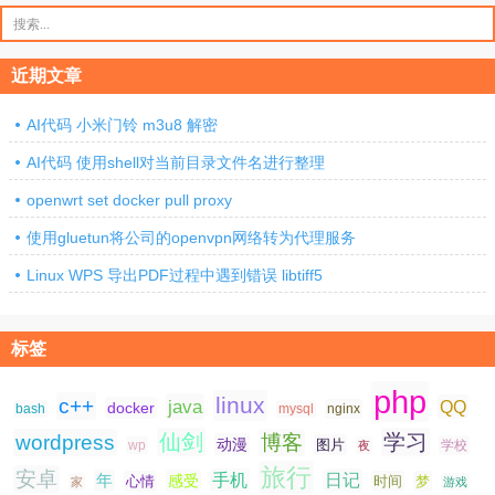
搜
索：
近期文章
AI代码 小米门铃 m3u8 解密
AI代码 使用shell对当前目录文件名进行整理
openwrt set docker pull proxy
使用gluetun将公司的openvpn网络转为代理服务
Linux WPS 导出PDF过程中遇到错误 libtiff5
标签
php
linux
c++
java
QQ
docker
nginx
bash
mysql
仙剑
学习
wordpress
博客
动漫
图片
学校
wp
夜
旅行
安卓
手机
日记
年
感受
心情
时间
梦
家
游戏