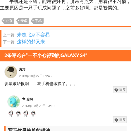
手机还是不错，能用很好啊，屏幕有点大，用着很不习惯，
主要原因是一只手玩成问题了，之前多好啊。都是被惯的。
北京
安卓
手机
文
来趟北京不容易
上一篇:
这样的梦又来
下一篇:
章
分
2条评论在“一不小心得到的GALAXY S4”
页
海涛
2013年10月27日 09:45
羡慕嫉妒恨啊，，我手机也该换了。。。
回复
恋羽
2013年10月29日 23:10
回复
写下你最简单的想法