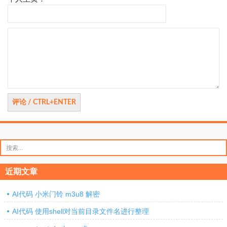
评
论
搜
索：
近期文章
AI代码 小米门铃 m3u8 解密
AI代码 使用shell对当前目录文件名进行整理