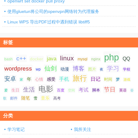
openwrt set docker pull proxy
使用gluetun将公司的openvpn网络转为代理服务
Linux WPS 导出PDF过程中遇到错误 libtiff5
标签
php
linux
c++
java
QQ
docker
nginx
bash
mysql
仙剑
学习
wordpress
博客
动漫
图片
学校
wp
夜
旅行
安卓
手机
日记
年
感受
心情
时间
梦
家
游戏
电影
生活
节日
考试
生日
脚本
爱
百度
空间
英语
谷
随笔
音乐
高考
歌
邮件
雪
分类
学习笔记
我所关注