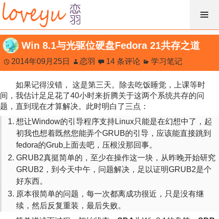
跳
过
内
Win 8.1与光驱位硬盘Fedora 21共存之道
容
2014年09月25日
恋羽
14 条评论
学习笔记
如果记得没错， 这是第三天。除去吃饭睡觉，上课等时
间，我估计足足花了40小时来折腾关于这两个系统共存的问
题，直到现在才算解决。此时明白了三点：
想让Window的引导程序支持Linux只能是在幻想中了，起
初我也想着既然您能弄个GRUB的引导，应该能直接跳到
fedora的Grub上面去吧，压根没那回事。
GRUB2真挺简单的，至少在操作这一块，从昨晚开始研究
GRUB2，到今天中午，问题解决，足以证明GRUB2是个
好东西。
原本很简单的问题，每一次都离成功很近，只是没有继
续，然后反复重装，最后失败。