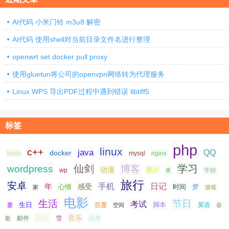
AI代码 小米门铃 m3u8 解密
AI代码 使用shell对当前目录文件名进行整理
openwrt set docker pull proxy
使用gluetun将公司的openvpn网络转为代理服务
Linux WPS 导出PDF过程中遇到错误 libtiff5
标签
php
linux
c++
java
QQ
docker
nginx
bash
mysql
仙剑
学习
wordpress
博客
动漫
图片
学校
wp
夜
旅行
安卓
手机
日记
年
感受
心情
时间
梦
家
游戏
电影
生活
节日
考试
生日
脚本
爱
百度
空间
英语
谷
随笔
音乐
高考
歌
邮件
雪