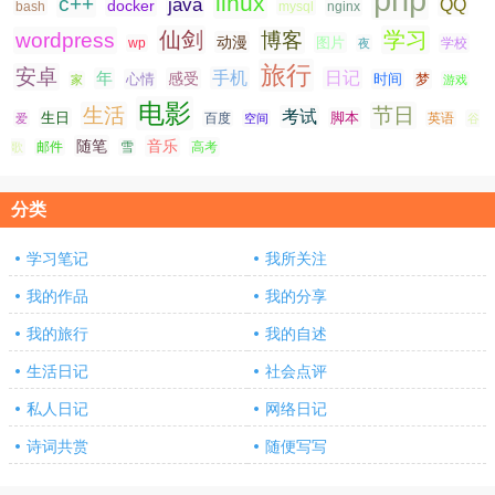
linux
c++
java
QQ
docker
nginx
bash
mysql
仙剑
学习
wordpress
博客
动漫
图片
学校
wp
夜
旅行
安卓
手机
日记
年
感受
心情
时间
梦
家
游戏
电影
生活
节日
考试
生日
脚本
爱
百度
空间
英语
谷
随笔
音乐
高考
歌
邮件
雪
分类
学习笔记
我所关注
我的作品
我的分享
我的旅行
我的自述
生活日记
社会点评
私人日记
网络日记
诗词共赏
随便写写