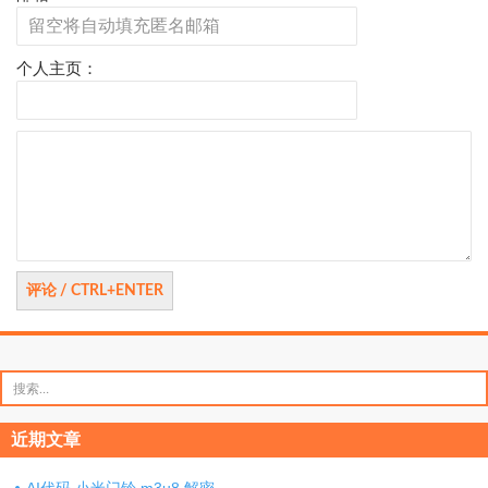
个人主页：
评
论
搜
索：
近期文章
AI代码 小米门铃 m3u8 解密