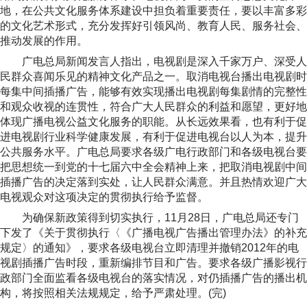
地，在公共文化服务体系建设中担负着重要责任，要以丰富多彩
的文化艺术形式，充分发挥好引领风尚、教育人民、服务社会、
推动发展的作用。
广电总局新闻发言人指出，电视剧是深入千家万户、深受人
民群众喜闻乐见的精神文化产品之一。取消电视台播出电视剧时
每集中间插播广告，能够有效实现播出电视剧每集剧情的完整性
和观众收视的连贯性，符合广大人民群众的利益和愿望，更好地
体现广播电视公益文化服务的职能。从长远效果看，也有利于促
进电视剧行业科学健康发展，有利于促进电视台以人为本，提升
公共服务水平。广电总局要求各级广电行政部门和各级电视台要
把思想统一到党的十七届六中全会精神上来，把取消电视剧中间
插播广告的决定落到实处，让人民群众满意。并且热情欢迎广大
电视观众对这项决定的贯彻执行给予监督。
为确保新政策得到切实执行，11月28日，广电总局还专门
下发了《关于贯彻执行〈《广播电视广告播出管理办法》的补充
规定〉的通知》，要求各级电视台立即清理并撤销2012年的电
视剧插播广告时段，重新编排节目和广告。要求各级广播影视行
政部门全面监看各级电视台的落实情况，对仍插播广告的播出机
构，将按照相关法规规定，给予严肃处理。(完)