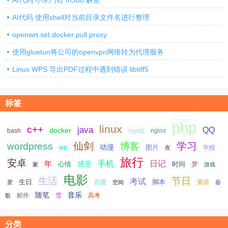
AI代码 使用shell对当前目录文件名进行整理
openwrt set docker pull proxy
使用gluetun将公司的openvpn网络转为代理服务
Linux WPS 导出PDF过程中遇到错误 libtiff5
标签
php
linux
c++
java
QQ
docker
nginx
bash
mysql
仙剑
学习
wordpress
博客
动漫
图片
学校
wp
夜
旅行
安卓
手机
日记
年
感受
心情
时间
梦
家
游戏
电影
生活
节日
考试
生日
脚本
爱
百度
空间
英语
谷
随笔
音乐
高考
歌
邮件
雪
分类