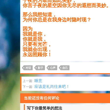
子夜的为谁而如此美妙，
你言子夜的星空因你无尽的遐想而美妙
那么我想知道，
为何你总是在我身边时隐时现？
因为
我就是你，
你就是我，
只要有光芒，
我就会出现，
永远照顾你！
对话
影子
心声
自己
文
睡意
上一篇:
应该是礼尚往来吧！
下一篇:
章
分
当前还没有任何评论
页
写下你最简单的想法