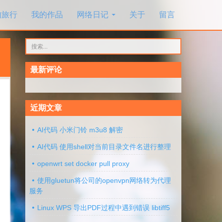
的旅行
我的作品
网络日记
关于
留言
搜
索：
最新评论
近期文章
AI代码 小米门铃 m3u8 解密
AI代码 使用shell对当前目录文件名进行整理
openwrt set docker pull proxy
使用gluetun将公司的openvpn网络转为代理
服务
Linux WPS 导出PDF过程中遇到错误 libtiff5