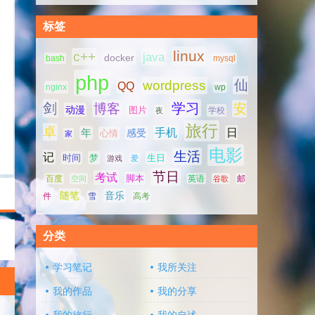
标签
linux
c++
java
docker
bash
mysql
php
仙
wordpress
QQ
nginx
wp
剑
学习
博客
安
动漫
图片
学校
夜
旅行
卓
手机
日
年
感受
心情
家
电影
生活
记
时间
梦
生日
游戏
爱
节日
考试
脚本
百度
空间
英语
谷歌
邮
随笔
音乐
高考
件
雪
分类
学习笔记
我所关注
我的作品
我的分享