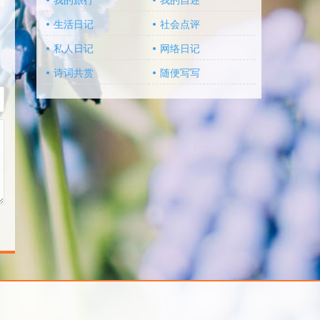
我的旅行
我的自述
生活日记
社会点评
私人日记
网络日记
诗词共赏
随便写写