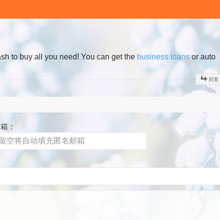
cash to buy all you need! You can get the
business loans
or auto
回复
邮箱：