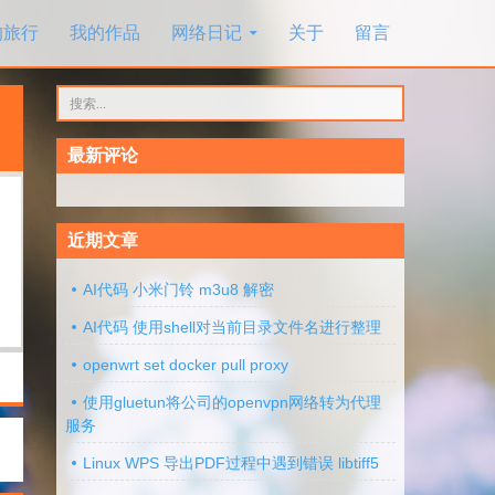
的旅行
我的作品
网络日记
关于
留言
搜
索：
最新评论
近期文章
AI代码 小米门铃 m3u8 解密
AI代码 使用shell对当前目录文件名进行整理
openwrt set docker pull proxy
使用gluetun将公司的openvpn网络转为代理
服务
Linux WPS 导出PDF过程中遇到错误 libtiff5