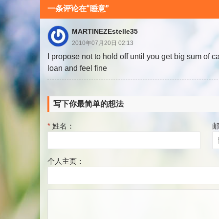
分
一条评论在“睡意”
页
MARTINEZEstelle35
2010年07月20日 02:13
I propose not to hold off until you get big sum of 
loan and feel fine
写下你最简单的想法
*
姓名：
个人主页：
评
论