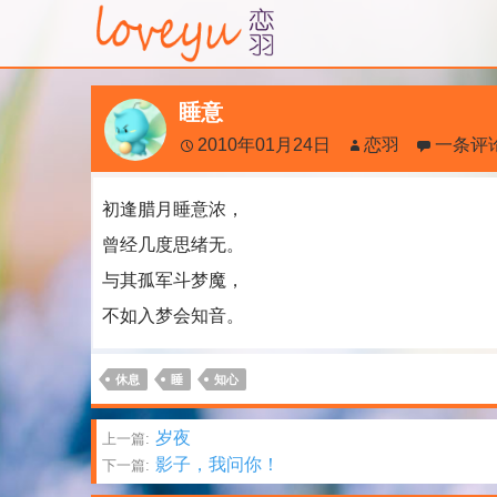
睡意
2010年01月24日
恋羽
一条评
初逢腊月睡意浓，
曾经几度思绪无。
与其孤军斗梦魔，
不如入梦会知音。
休息
睡
知心
文
岁夜
上一篇:
影子，我问你！
下一篇:
章