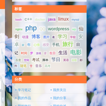
标签
linux
c++
java
docker
bash
mysql
php
仙
wordpress
QQ
nginx
wp
剑
学习
博客
安
动漫
图片
学校
夜
旅行
卓
手机
日
年
感受
心情
家
电影
生活
记
时间
梦
生日
游戏
爱
节日
考试
脚本
百度
空间
英语
谷歌
邮
随笔
音乐
高考
件
雪
分类
学习笔记
我所关注
我的作品
我的分享