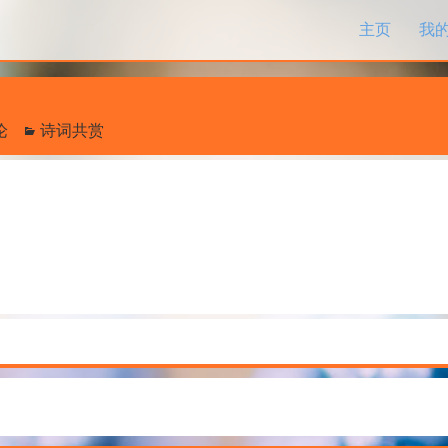
跳过内容
主页
我
论
诗词共赏