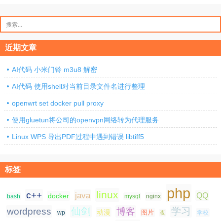
搜
索：
近期文章
AI代码 小米门铃 m3u8 解密
AI代码 使用shell对当前目录文件名进行整理
openwrt set docker pull proxy
使用gluetun将公司的openvpn网络转为代理服务
Linux WPS 导出PDF过程中遇到错误 libtiff5
标签
php
linux
c++
java
QQ
docker
nginx
bash
mysql
仙剑
学习
wordpress
博客
动漫
图片
学校
wp
夜