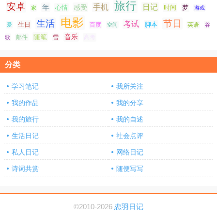
旅行
安卓
手机
日记
年
感受
心情
时间
梦
家
游戏
电影
生活
节日
考试
生日
脚本
爱
百度
空间
英语
谷
随笔
音乐
高考
歌
邮件
雪
分类
学习笔记
我所关注
我的作品
我的分享
我的旅行
我的自述
生活日记
社会点评
私人日记
网络日记
诗词共赏
随便写写
©2010-2026
恋羽日记