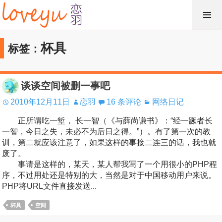
跳
过
内
杯具
标签：
容
谈谈空间被删一事吧
2010年12月11日
恋羽
16 条评论
网络日记
正所谓吃一堑， 长一智（《与薛尚谦书》：“经一蹶者长
一智，今日之失，未必不为后日之得。”）。有了第一次的教
训，第二就应该注意了，如果这样的事接二连三的话，我也就
废了。
事请是这样的，某天，某人帮我写了一个用很小的PHP程
序，不过用处还是特别的大，当然是对于中国移动用户来说。
PHP将URL文件直接发送...
杯具
空间