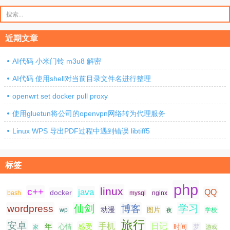
搜
索：
近期文章
AI代码 小米门铃 m3u8 解密
AI代码 使用shell对当前目录文件名进行整理
openwrt set docker pull proxy
使用gluetun将公司的openvpn网络转为代理服务
Linux WPS 导出PDF过程中遇到错误 libtiff5
标签
php
linux
c++
java
QQ
docker
nginx
bash
mysql
仙剑
学习
wordpress
博客
动漫
图片
学校
wp
夜
旅行
安卓
手机
日记
年
感受
心情
时间
梦
家
游戏