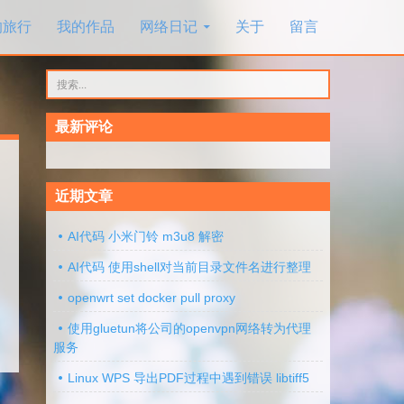
的旅行
我的作品
网络日记
关于
留言
搜
索：
最新评论
近期文章
AI代码 小米门铃 m3u8 解密
AI代码 使用shell对当前目录文件名进行整理
openwrt set docker pull proxy
使用gluetun将公司的openvpn网络转为代理
服务
Linux WPS 导出PDF过程中遇到错误 libtiff5