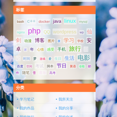
标签
linux
c++
java
docker
bash
mysql
php
仙
wordpress
QQ
nginx
wp
剑
学习
博客
安
动漫
图片
学校
夜
旅行
卓
手机
日
年
感受
心情
家
电影
生活
记
时间
梦
生日
游戏
爱
节日
考试
脚本
百度
空间
英语
谷歌
邮
随笔
音乐
高考
件
雪
分类
学习笔记
我所关注
我的作品
我的分享