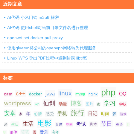
近期文章
AI代码 小米门铃 m3u8 解密
AI代码 使用shell对当前目录文件名进行整理
openwrt set docker pull proxy
使用gluetun将公司的openvpn网络转为代理服务
Linux WPS 导出PDF过程中遇到错误 libtiff5
标签
php
linux
c++
java
QQ
docker
nginx
bash
mysql
仙剑
学习
wordpress
博客
动漫
图片
学校
wp
夜
旅行
安卓
手机
日记
年
感受
心情
时间
梦
家
游戏
电影
生活
节日
考试
生日
脚本
爱
百度
空间
英语
谷
随笔
音乐
高考
歌
邮件
雪