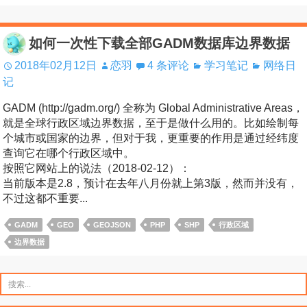
如何一次性下载全部GADM数据库边界数据
2018年02月12日
恋羽
4 条评论
学习笔记
网络日
记
GADM (http://gadm.org/) 全称为 Global Administrative Areas，
就是全球行政区域边界数据，至于是做什么用的。比如绘制每
个城市或国家的边界，但对于我，更重要的作用是通过经纬度
查询它在哪个行政区域中。
按照它网站上的说法（2018-02-12）：
当前版本是2.8，预计在去年八月份就上第3版，然而并没有，
不过这都不重要...
GADM
GEO
GEOJSON
PHP
SHP
行政区域
边界数据
搜
索：