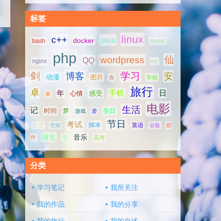
标签
linux
c++
java
docker
bash
mysql
php
仙
wordpress
QQ
nginx
wp
剑
学习
博客
安
动漫
图片
学校
夜
旅行
卓
手机
日
年
感受
心情
家
电影
生活
记
时间
梦
生日
游戏
爱
节日
考试
脚本
百度
空间
英语
谷歌
邮
随笔
音乐
高考
件
雪
分类
学习笔记
我所关注
我的作品
我的分享