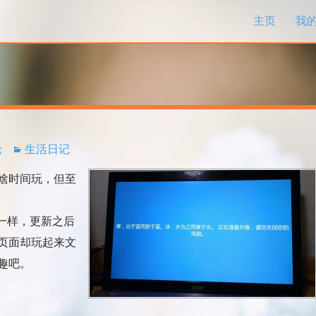
跳过内容
主页
我
论
生活日记
啥时间玩，但至
一样，更新之后
页面却玩起来文
趣吧。