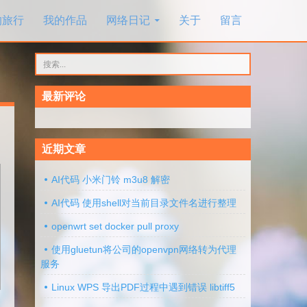
的旅行
我的作品
网络日记
关于
留言
搜
索：
最新评论
近期文章
AI代码 小米门铃 m3u8 解密
AI代码 使用shell对当前目录文件名进行整理
openwrt set docker pull proxy
使用gluetun将公司的openvpn网络转为代理
服务
Linux WPS 导出PDF过程中遇到错误 libtiff5