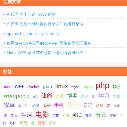
近期文章
AI代码 小米门铃 m3u8 解密
AI代码 使用shell对当前目录文件名进行整理
openwrt set docker pull proxy
使用gluetun将公司的openvpn网络转为代理服务
Linux WPS 导出PDF过程中遇到错误 libtiff5
标签
php
linux
c++
java
QQ
docker
nginx
bash
mysql
仙剑
学习
wordpress
博客
动漫
图片
学校
wp
夜
旅行
安卓
手机
日记
年
感受
心情
时间
梦
家
游戏
电影
生活
节日
考试
生日
脚本
爱
百度
空间
英语
谷
随笔
音乐
高考
歌
邮件
雪