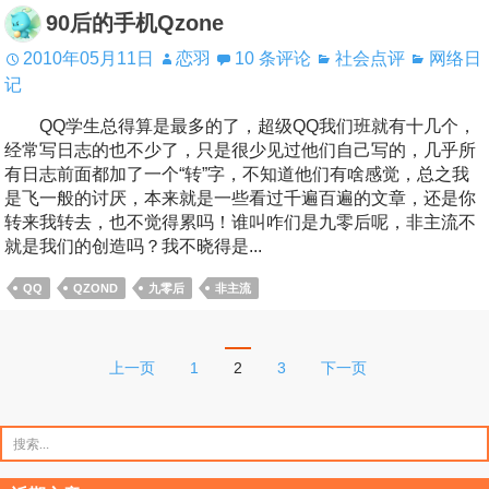
90后的手机Qzone
2010年05月11日
恋羽
10 条评论
社会点评
网络日
记
QQ学生总得算是最多的了，超级QQ我们班就有十几个，
经常写日志的也不少了，只是很少见过他们自己写的，几乎所
有日志前面都加了一个“转”字，不知道他们有啥感觉，总之我
是飞一般的讨厌，本来就是一些看过千遍百遍的文章，还是你
转来我转去，也不觉得累吗！谁叫咋们是九零后呢，非主流不
就是我们的创造吗？我不晓得是...
QQ
QZOND
九零后
非主流
文
上一页
1
2
3
下一页
章
分
搜
索：
页