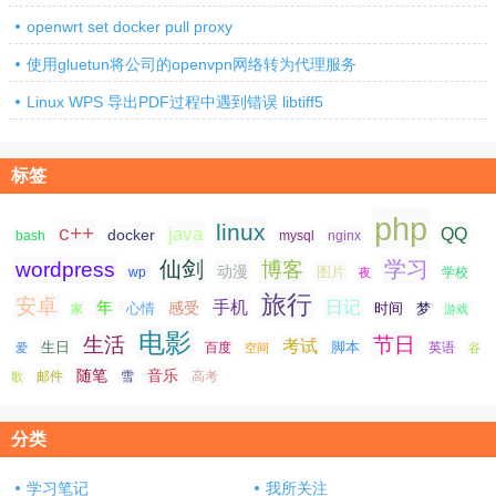
openwrt set docker pull proxy
使用gluetun将公司的openvpn网络转为代理服务
Linux WPS 导出PDF过程中遇到错误 libtiff5
标签
php
linux
c++
java
QQ
docker
nginx
bash
mysql
仙剑
学习
wordpress
博客
动漫
图片
学校
wp
夜
旅行
安卓
手机
日记
年
感受
心情
时间
梦
家
游戏
电影
生活
节日
考试
生日
脚本
爱
百度
空间
英语
谷
随笔
音乐
高考
歌
邮件
雪
分类
学习笔记
我所关注