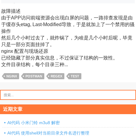
故障描述
由于APP访问前端资源会出现白屏的问题，一路排查发现是由
于缓存头etag, Last-Modified导致，于是就加上了一个禁用的骚
操作
然后几个小时过去了，就炸锅了，为啥是几个小时后呢，毕竟
只是一部分页面挂掉了。
nginx 配置与现场还原
已经隐藏了部分真实信息，不过保证了结构的一致性。
文件目录结构，每个目录三种...
NGINX
POSTMAN
REGEX
TEST
搜
索：
近期文章
AI代码 小米门铃 m3u8 解密
AI代码 使用shell对当前目录文件名进行整理