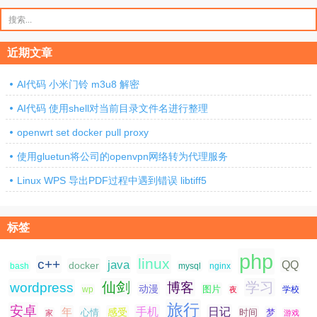
搜
索：
近期文章
AI代码 小米门铃 m3u8 解密
AI代码 使用shell对当前目录文件名进行整理
openwrt set docker pull proxy
使用gluetun将公司的openvpn网络转为代理服务
Linux WPS 导出PDF过程中遇到错误 libtiff5
标签
php
linux
c++
java
QQ
docker
nginx
bash
mysql
仙剑
学习
wordpress
博客
动漫
图片
学校
wp
夜
旅行
安卓
手机
日记
年
感受
心情
时间
梦
家
游戏