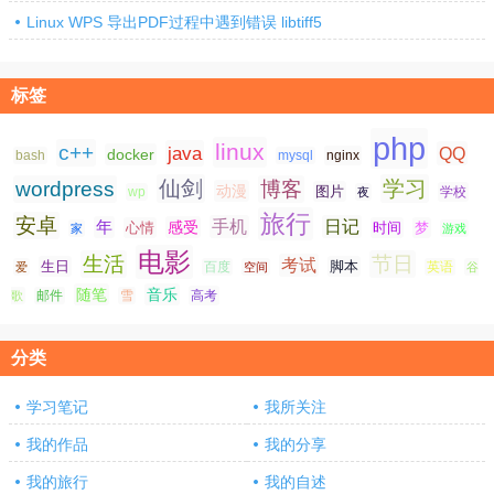
Linux WPS 导出PDF过程中遇到错误 libtiff5
标签
php
linux
c++
java
QQ
docker
nginx
bash
mysql
仙剑
学习
wordpress
博客
动漫
图片
学校
wp
夜
旅行
安卓
手机
日记
年
感受
心情
时间
梦
家
游戏
电影
生活
节日
考试
生日
脚本
爱
百度
空间
英语
谷
随笔
音乐
高考
歌
邮件
雪
分类
学习笔记
我所关注
我的作品
我的分享
我的旅行
我的自述