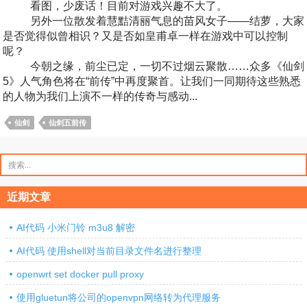
看图，少废话！目前对游戏兴趣不大了。
另外一位散发着慧黠清丽气息的苗风女子——结萝，大家
是否觉得似曾相识？又是否如皇甫卓一样在游戏中可以控制
呢？
今朝之缘，前尘已定，一切不过烟云聚散……众多《仙剑
5》人气角色将在“前传”中再度聚首。让我们一同期待这些熟悉
的人物为我们上演不一样的传奇与感动...
仙剑
仙剑五前传
搜
索：
近期文章
AI代码 小米门铃 m3u8 解密
AI代码 使用shell对当前目录文件名进行整理
openwrt set docker pull proxy
使用gluetun将公司的openvpn网络转为代理服务