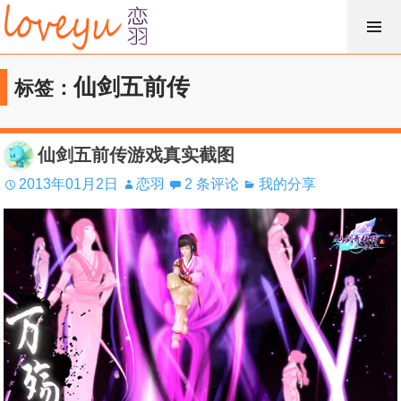
跳
过
内
仙剑五前传
标签：
容
仙剑五前传游戏真实截图
2013年01月2日
恋羽
2 条评论
我的分享