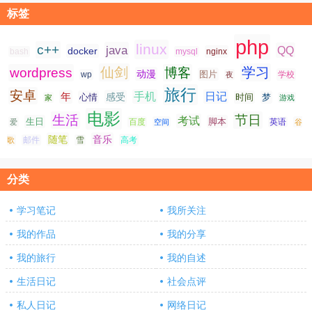
标签
php
linux
c++
java
QQ
docker
nginx
bash
mysql
仙剑
学习
wordpress
博客
动漫
图片
学校
wp
夜
旅行
安卓
手机
日记
年
感受
心情
时间
梦
家
游戏
电影
生活
节日
考试
生日
脚本
爱
百度
空间
英语
谷
随笔
音乐
高考
歌
邮件
雪
分类
学习笔记
我所关注
我的作品
我的分享
我的旅行
我的自述
生活日记
社会点评
私人日记
网络日记