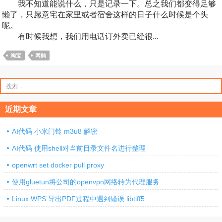
我不知道能说什么，只是记录一下。总之我们都变得足够
懒了，只愿意宅在家里或者宿舍这样的日子什么时候是个头
呢。
有时候我想，我们用电话订外卖已经很...
淘宝
网购
搜
索：
近期文章
AI代码 小米门铃 m3u8 解密
AI代码 使用shell对当前目录文件名进行整理
openwrt set docker pull proxy
使用gluetun将公司的openvpn网络转为代理服务
Linux WPS 导出PDF过程中遇到错误 libtiff5