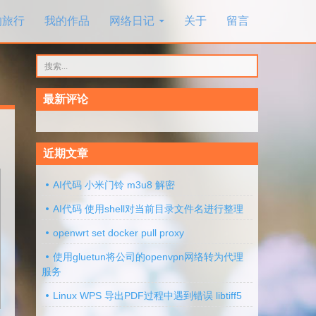
的旅行
我的作品
网络日记
关于
留言
搜
索：
最新评论
近期文章
AI代码 小米门铃 m3u8 解密
AI代码 使用shell对当前目录文件名进行整理
openwrt set docker pull proxy
使用gluetun将公司的openvpn网络转为代理
服务
Linux WPS 导出PDF过程中遇到错误 libtiff5