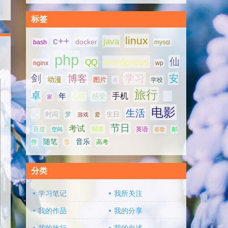
标签
linux
c++
java
docker
bash
mysql
php
仙
wordpress
QQ
nginx
wp
剑
学习
博客
安
动漫
图片
学校
夜
旅行
卓
手机
日
年
感受
心情
家
电影
生活
记
时间
梦
生日
游戏
爱
节日
考试
脚本
百度
空间
英语
谷歌
邮
随笔
音乐
高考
件
雪
分类
学习笔记
我所关注
我的作品
我的分享