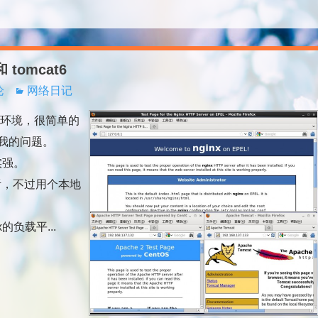
和 tomcat6
论
网络日记
合的环境，很简单的
我的问题。
实强。
听，不过用个本地
负载平...