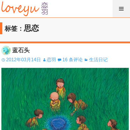
跳
过
内
思恋
标签：
容
蓝石头
2012年03月14日
恋羽
16 条评论
生活日记