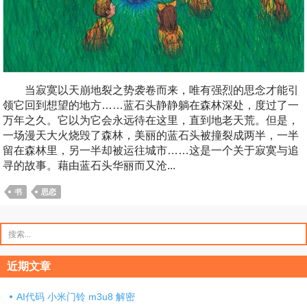
当寂寞以天崩地裂之势袭卷而来，唯有强烈的思念才能引
领它回到想望的地方……蓝石头静静躺在森林深处，度过了一
万年之久。它以为它会永远待在这里，直到地老天荒。但是，
一场漫天大火烧毁了森林，美丽的蓝石头被撞裂成两半，一半
留在森林里，另一半却被运往城市……这是一个关于寂寞与追
寻的故事。藉由蓝石头华丽而又沧...
书
思恋
搜
索：
近期文章
AI代码 小米门铃 m3u8 解密