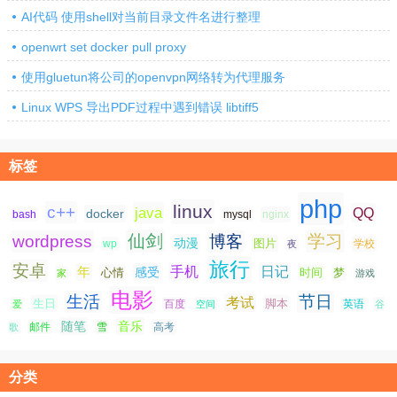
AI代码 使用shell对当前目录文件名进行整理
openwrt set docker pull proxy
使用gluetun将公司的openvpn网络转为代理服务
Linux WPS 导出PDF过程中遇到错误 libtiff5
标签
php
linux
c++
java
QQ
docker
nginx
bash
mysql
仙剑
学习
wordpress
博客
动漫
图片
学校
wp
夜
旅行
安卓
手机
日记
年
感受
心情
时间
梦
家
游戏
电影
生活
节日
考试
生日
脚本
爱
百度
空间
英语
谷
随笔
音乐
高考
歌
邮件
雪
分类