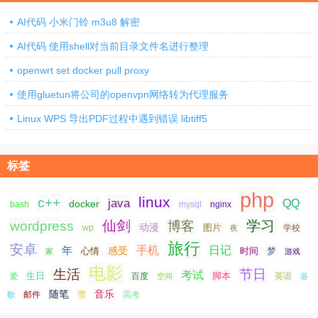
AI代码 小米门铃 m3u8 解密
AI代码 使用shell对当前目录文件名进行整理
openwrt set docker pull proxy
使用gluetun将公司的openvpn网络转为代理服务
Linux WPS 导出PDF过程中遇到错误 libtiff5
标签
php
linux
c++
java
QQ
docker
nginx
bash
mysql
仙剑
学习
wordpress
博客
动漫
图片
学校
wp
夜
旅行
安卓
手机
日记
年
感受
心情
时间
梦
家
游戏
电影
生活
节日
考试
生日
脚本
爱
百度
空间
英语
谷
随笔
音乐
高考
歌
邮件
雪