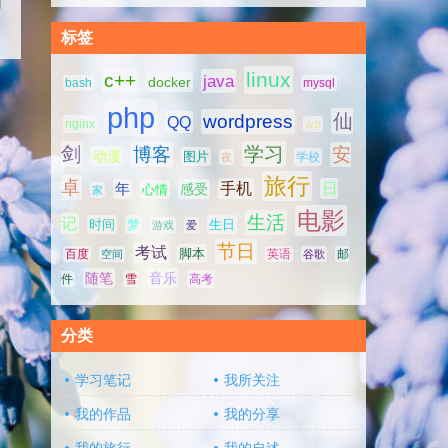
标签
linux
c++
java
docker
bash
mysql
php
仙
wordpress
QQ
nginx
wp
剑
学习
博客
安
动漫
图片
学校
夜
旅行
卓
手机
日
年
感受
心情
家
电影
生活
记
时间
梦
生日
游戏
爱
节日
考试
脚本
百度
空间
英语
谷歌
邮
随笔
音乐
高考
件
雪
分类
学习笔记
我所关注
我的作品
我的分享