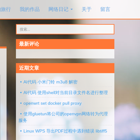
的旅行
我的作品
网络日记
关于
留言
搜
索：
最新评论
近期文章
AI代码 小米门铃 m3u8 解密
AI代码 使用shell对当前目录文件名进行整理
openwrt set docker pull proxy
使用gluetun将公司的openvpn网络转为代理
服务
Linux WPS 导出PDF过程中遇到错误 libtiff5