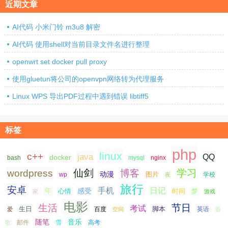
近期文章
AI代码 小米门铃 m3u8 解密
AI代码 使用shell对当前目录文件名进行整理
openwrt set docker pull proxy
使用gluetun将公司的openvpn网络转为代理服务
Linux WPS 导出PDF过程中遇到错误 libtiff5
标签
php
linux
c++
java
QQ
docker
nginx
bash
mysql
仙剑
学习
wordpress
博客
动漫
图片
学校
wp
夜
旅行
安卓
手机
日记
年
感受
心情
时间
梦
家
游戏
电影
生活
节日
考试
生日
脚本
爱
百度
空间
英语
谷
随笔
音乐
高考
歌
邮件
雪