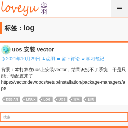
跳
过
内
log
标签：
容
uos 安装 vector
2021年10月29日
恋羽
留下评论
学习笔记
背景：本打算在uos上安装vector，结果识别不了系统，于是只
能手动配置来了
https://vector.dev/docs/setup/installation/package-managers/a
pt/
DEBIAN
LINUX
LOG
UOS
方向
日志
搜
索：