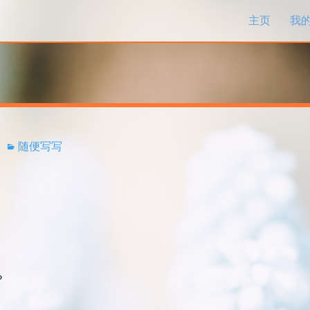
跳过内容
主页
我
随便写写
？