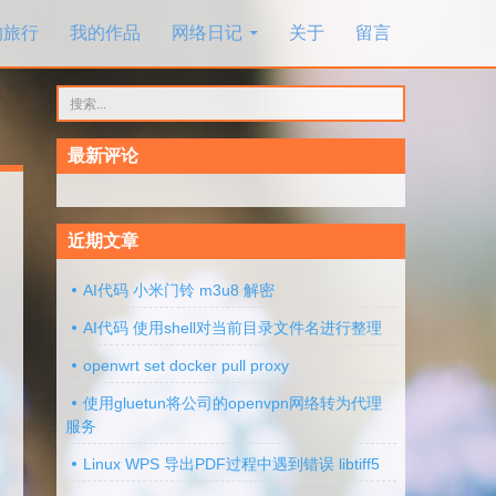
的旅行
我的作品
网络日记
关于
留言
搜
索：
最新评论
近期文章
AI代码 小米门铃 m3u8 解密
AI代码 使用shell对当前目录文件名进行整理
openwrt set docker pull proxy
使用gluetun将公司的openvpn网络转为代理
服务
Linux WPS 导出PDF过程中遇到错误 libtiff5