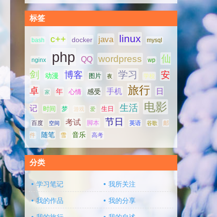
标签
linux
c++
java
docker
bash
mysql
php
仙
wordpress
QQ
nginx
wp
剑
学习
博客
安
动漫
图片
学校
夜
旅行
卓
手机
日
年
感受
心情
家
电影
生活
记
时间
梦
生日
游戏
爱
节日
考试
脚本
百度
空间
英语
谷歌
邮
随笔
音乐
高考
件
雪
分类
学习笔记
我所关注
我的作品
我的分享