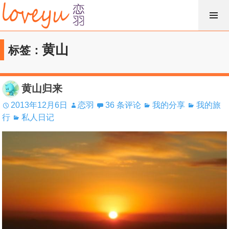
跳
过
内
黄山
标签：
容
黄山归来
2013年12月6日
恋羽
36 条评论
我的分享
我的旅
行
私人日记