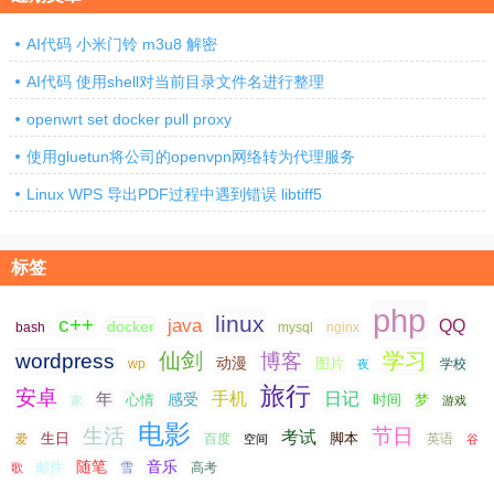
AI代码 小米门铃 m3u8 解密
AI代码 使用shell对当前目录文件名进行整理
openwrt set docker pull proxy
使用gluetun将公司的openvpn网络转为代理服务
Linux WPS 导出PDF过程中遇到错误 libtiff5
标签
php
linux
c++
java
QQ
docker
nginx
bash
mysql
仙剑
学习
wordpress
博客
动漫
图片
学校
wp
夜
旅行
安卓
手机
日记
年
感受
心情
时间
梦
家
游戏
电影
生活
节日
考试
生日
脚本
爱
百度
空间
英语
谷
随笔
音乐
高考
歌
邮件
雪